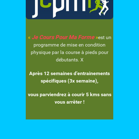
«
Je Cours Pour Ma Forme
»
est un
programme de mise en condition
physique par la course à pieds pour
débutants. X
Après 12 semaines d’entrainements
spécifiques (3x semaine),
vous parviendrez à courir 5 kms sans
vous arrêter !