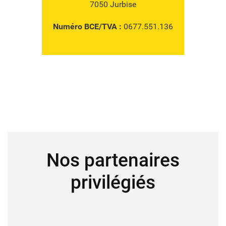
7050 Jurbise
Numéro BCE/TVA :
0677.551.136
Nos partenaires
privilégiés